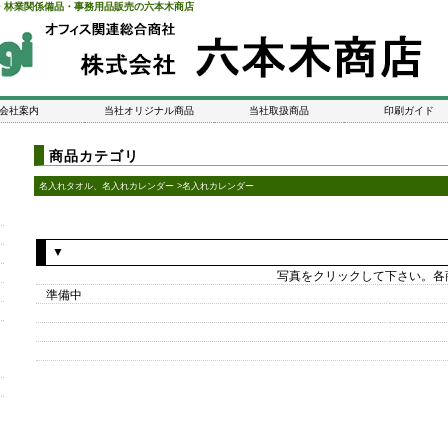
・林業関係備品・事務用品販売の六本木商店
会社案内
当社オリジナル商品
当社取扱商品
印刷ガイド
商品カテゴリ
名入れタオル、名入れカレンダー >名入れカレンダー
▼
写真をクリックして下さい。各
準備中