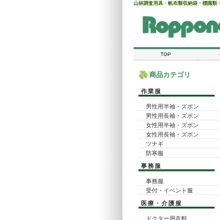
山林調査用具・帆布製収納袋・標識類
TOP
商品カテゴリ
作業服
男性用半袖・ズボン
男性用長袖・ズボン
女性用半袖・ズボン
女性用長袖・ズボン
ツナギ
防寒服
事務服
事務服
受付・イベント服
医療・介護服
ドクター用衣料