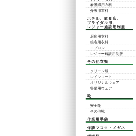
看護師用衣料
介護用衣料
ホテル、飲食店、
ブライダル用、
レジャー施設用制服
厨房用衣料
接客用衣料
エプロン
レジャー施設用制服
その他衣類
クリーン服
レインコート
オリジナルウェア
警備用ウェア
靴
安全靴
その他靴
作業用手袋
保護マスク・メガネ