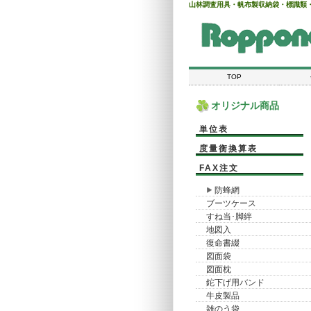
山林調査用具・帆布製収納袋・標識類
TOP
オリジナル商品
単位表
度量衡換算表
FAX注文
防蜂網
ブーツケース
すね当･脚絆
地図入
復命書綴
図面袋
図面枕
鉈下げ用バンド
牛皮製品
雑のう袋