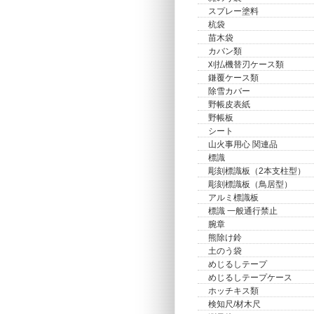
スプレー塗料
杭袋
苗木袋
カバン類
刈払機替刃ケース類
鎌覆ケース類
除雪カバー
野帳皮表紙
野帳板
シート
山火事用心 関連品
標識
彫刻標識板（2本支柱型）
彫刻標識板（鳥居型）
アルミ標識板
標識 一般通行禁止
腕章
熊除け鈴
土のう袋
めじるしテープ
めじるしテープケース
ホッチキス類
検知尺/材木尺