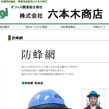
・林業関係備品・事務用品販売の六本木商店
会社案内
当社オリジナル商品
当社取扱商品
印刷ガイド
防蜂網