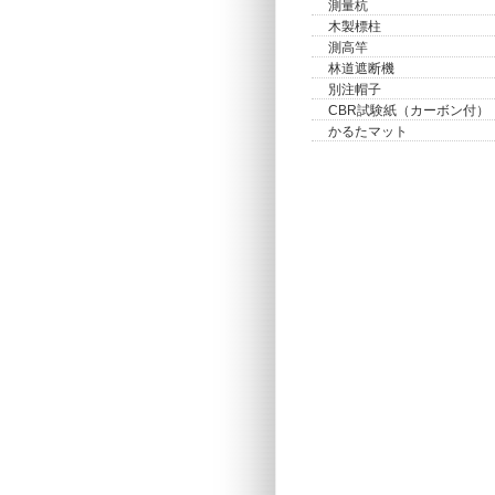
測量杭
木製標柱
測高竿
林道遮断機
別注帽子
CBR試験紙（カーボン付）
かるたマット