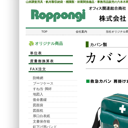
山林調査用具・帆布製収納袋・標識類・林業関係備品・事務用品販売の六本木
TOP
会社案内
当社オリジナル
オリジナル商品
カバン類
単位表
度量衡換算表
FAX注文
防蜂網
ブーツケース
すね当･脚絆
地図入
復命書綴
図面袋
図面枕
厚口白表紙
文書保存箱
鉈下げ用バンド