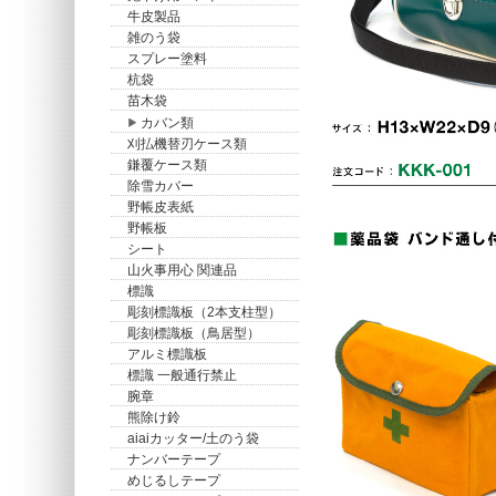
牛皮製品
雑のう袋
スプレー塗料
杭袋
苗木袋
カバン類
刈払機替刃ケース類
鎌覆ケース類
除雪カバー
野帳皮表紙
野帳板
シート
山火事用心 関連品
標識
彫刻標識板（2本支柱型）
彫刻標識板（鳥居型）
アルミ標識板
標識 一般通行禁止
腕章
熊除け鈴
aiaiカッター/土のう袋
ナンバーテープ
めじるしテープ