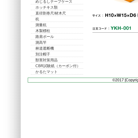
めじるしテープケース
ホッチキス類
直径割巻尺/材木尺
杭
測量杭
木製標柱
路肩ポール
測高竿
林道遮断機
別注帽子
獣害対策用品
CBR試験紙（カーボン付）
かるたマット
©2017 [Copyrig