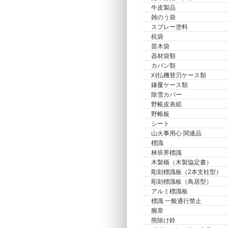
牛皮製品
雑のう袋
スプレー塗料
杭袋
苗木袋
器材袋類
カバン類
刈払機替刃ケース類
鎌覆ケース類
除雪カバー
野帳皮表紙
野帳板
シート
山火事用心 関連品
標識
林班界標識
木製楯（木製協定書）
彫刻標識板（2本支柱型）
彫刻標識板（鳥居型）
アルミ標識板
標識 一般通行禁止
腕章
熊除け鈴