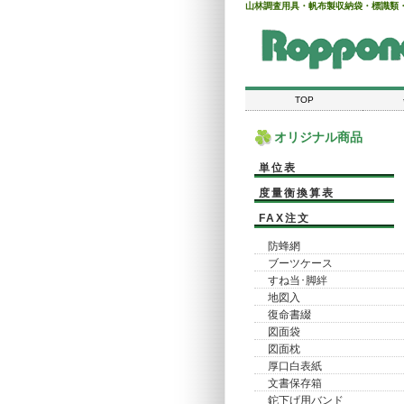
山林調査用具・帆布製収納袋・標識類
TOP
オリジナル商品
単位表
度量衡換算表
FAX注文
防蜂網
ブーツケース
すね当･脚絆
地図入
復命書綴
図面袋
図面枕
厚口白表紙
文書保存箱
鉈下げ用バンド