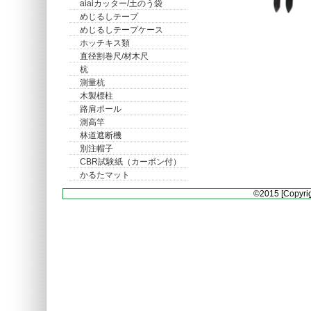
aiaiカッター/土のう袋
めじるしテープ
めじるしテープケース
ホッチキス類
直径割巻尺/材木尺
杭
測量杭
木製標柱
路肩ポール
測高竿
林道遮断機
別注帽子
CBR試験紙（カーボン付）
かるたマット
©2015 [Copyrig