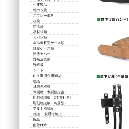
牛皮製品
雑のう袋
スプレー塗料
杭袋
苗木袋
器材袋類
カバン類
刈払機替刃ケース類
鎌覆ケース類
除雪カバー
野帳皮表紙
野帳板
シート
山火事用心 関連品
標識
林班界標識
木製楯（木製協定書）
彫刻標識板（2本支柱型）
彫刻標識板（鳥居型）
アルミ標識板
標識 一般通行禁止
腕章
熊除け鈴