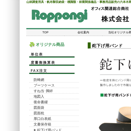
山林調査用具・帆布製収納袋・標識類・林業関係備品・事務用品販売の六本木
TOP
会社案内
当社オリジナル
オリジナル商品
鉈下げ用バンド
単位表
度量衡換算表
FAX注文
防蜂網
ブーツケース
すね当･脚絆
地図入
復命書綴
図面袋
図面枕
厚口白表紙
文書保存箱
鉈下げ用バンド