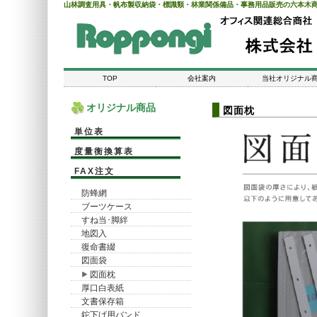
山林調査用具・帆布製収納袋・標識類・林業関係備品・事務用品販売の六本木
TOP
会社案内
当社オリジナル
オリジナル商品
図面枕
単位表
度量衡換算表
FAX注文
防蜂網
ブーツケース
すね当･脚絆
地図入
復命書綴
図面袋
図面枕
厚口白表紙
文書保存箱
鉈下げ用バンド