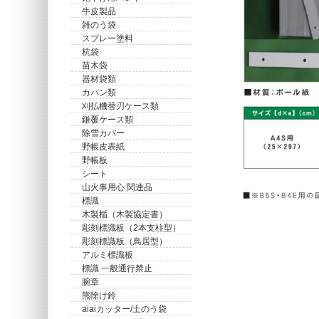
牛皮製品
雑のう袋
スプレー塗料
杭袋
苗木袋
器材袋類
カバン類
刈払機替刃ケース類
鎌覆ケース類
除雪カバー
野帳皮表紙
野帳板
シート
山火事用心 関連品
標識
木製楯（木製協定書）
彫刻標識板（2本支柱型）
彫刻標識板（鳥居型）
アルミ標識板
標識 一般通行禁止
腕章
熊除け鈴
aiaiカッター/土のう袋