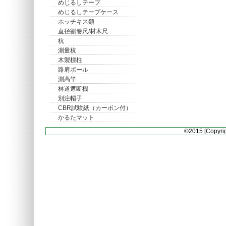
めじるしテープ
めじるしテープケース
ホッチキス類
直径割巻尺/材木尺
杭
測量杭
木製標柱
路肩ポール
測高竿
林道遮断機
別注帽子
CBR試験紙（カーボン付）
かるたマット
©2015 [Copyrig