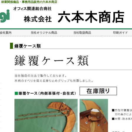
・林業関係備品・事務用品販売の六本木商店
会社案内
当社オリジナル商品
当社取扱商品
印刷ガイド
鎌覆ケース類