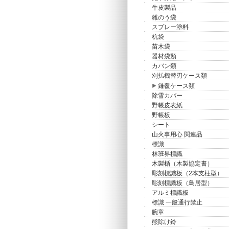
牛皮製品
雑のう袋
スプレー塗料
杭袋
苗木袋
器材袋類
カバン類
刈払機替刃ケース類
鎌覆ケース類
除雪カバー
野帳皮表紙
野帳板
シート
山火事用心 関連品
標識
林班界標識
木製楯（木製協定書）
彫刻標識板（2本支柱型）
彫刻標識板（鳥居型）
アルミ標識板
標識 一般通行禁止
腕章
熊除け鈴