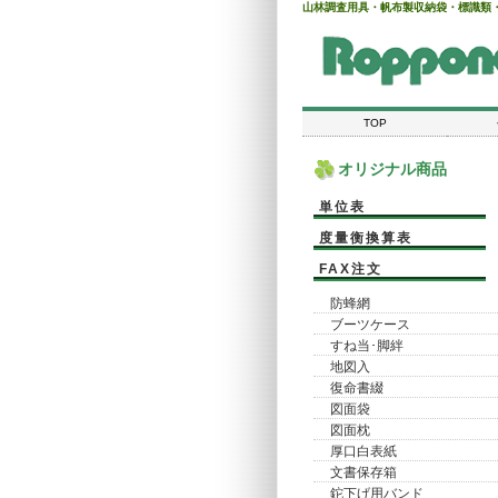
山林調査用具・帆布製収納袋・標識類
TOP
オリジナル商品
単位表
度量衡換算表
FAX注文
防蜂網
ブーツケース
すね当･脚絆
地図入
復命書綴
図面袋
図面枕
厚口白表紙
文書保存箱
鉈下げ用バンド