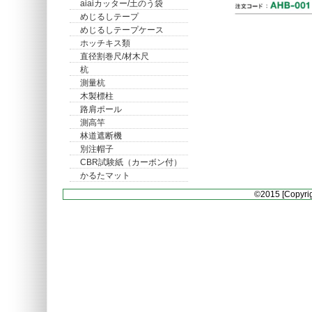
aiaiカッター/土のう袋
めじるしテープ
めじるしテープケース
ホッチキス類
直径割巻尺/材木尺
杭
測量杭
木製標柱
路肩ポール
測高竿
林道遮断機
別注帽子
CBR試験紙（カーボン付）
かるたマット
©2015 [Copyrig