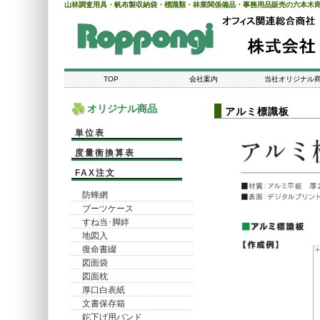
山林調査用具・帆布製収納袋・標識類・林業関係備品・事務用品販売の六本木
TOP
会社案内
当社オリジナル
オリジナル商品
アルミ標識板
単位表
度量衡換算表
FAX注文
防蜂網
ブーツケース
すね当･脚絆
地図入
復命書綴
図面袋
図面枕
厚口白表紙
文書保存箱
鉈下げ用バンド