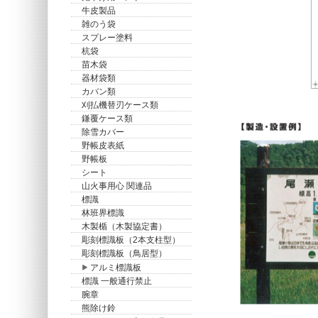
牛皮製品
雑のう袋
スプレー塗料
杭袋
苗木袋
器材袋類
カバン類
刈払機替刃ケース類
鎌覆ケース類
除雪カバー
野帳皮表紙
野帳板
シート
山火事用心 関連品
標識
林班界標識
木製楯（木製協定書）
彫刻標識板（2本支柱型）
彫刻標識板（鳥居型）
アルミ標識板
標識 一般通行禁止
腕章
熊除け鈴