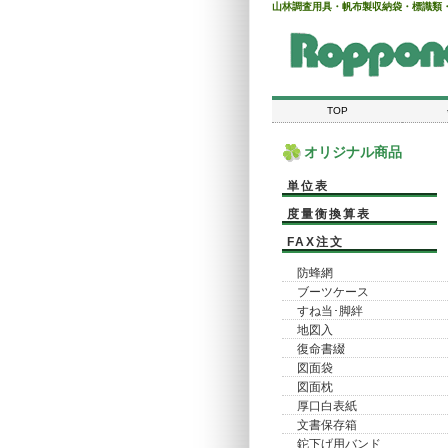
山林調査用具・帆布製収納袋・標識類
TOP
オリジナル商品
単位表
度量衡換算表
FAX注文
防蜂網
ブーツケース
すね当･脚絆
地図入
復命書綴
図面袋
図面枕
厚口白表紙
文書保存箱
鉈下げ用バンド