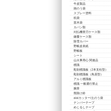
牛皮製品
雑のう袋
スプレー塗料
杭袋
苗木袋
カバン類
刈払機替刃ケース類
鎌覆ケース類
除雪カバー
野帳皮表紙
野帳板
シート
山火事用心 関連品
標識
彫刻標識板（2本支柱型）
彫刻標識板（鳥居型）
アルミ標識板
標識 一般通行禁止
腕章
熊除け鈴
aiaiカッター/土のう袋
ナンバーテープ
めじるしテープ