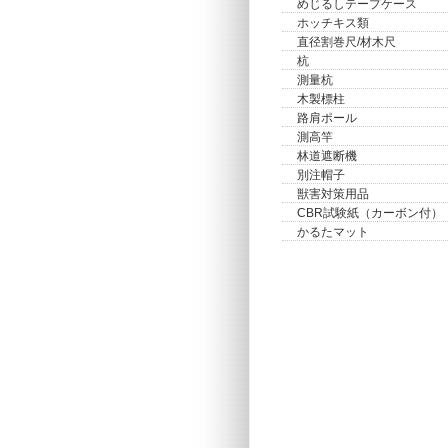
めじるしテープケース
ホッチキス類
直径割巻尺/材木尺
杭
測量杭
木製標柱
路肩ポール
測高竿
林道遮断機
別注帽子
獣害対策用品
CBR試験紙（カーボン付）
かるたマット